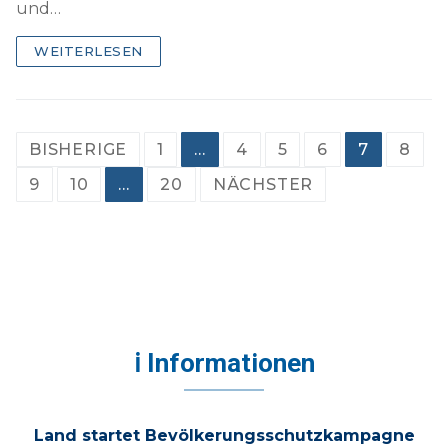
und…
WEITERLESEN
Seitennummerierung
BISHERIGE
1
…
4
5
6
7
8
der
9
10
…
20
NÄCHSTER
Beiträge
ℹ Informationen
Land startet Bevölkerungsschutzkampagne