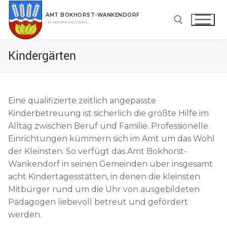
Zum
AMT BOKHORST-WANKENDORF
Inhalt
…IM HERZEN HOLSTEINS
springen
Kindergärten
Suchen nach:
Eine qualifizierte zeitlich angepasste
Kinderbetreuung ist sicherlich die größte Hilfe im
Alltag zwischen Beruf und Familie. Professionelle
Einrichtungen kümmern sich im Amt um das Wohl
der Kleinsten. So verfügt das Amt Bokhorst-
Wankendorf in seinen Gemeinden über insgesamt
acht Kindertagesstätten, in denen die kleinsten
Mitbürger rund um die Uhr von ausgebildeten
Pädagogen liebevoll betreut und gefördert
werden.