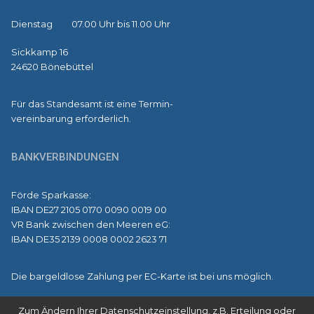
Dienstag 07.00 Uhr bis 11.00 Uhr
Sickkamp 16
24620 Bönebüttel
Für das Standesamt ist eine Termin-
vereinbarung erforderlich.
BANKVERBINDUNGEN
Förde Sparkasse:
IBAN DE27 2105 0170 0090 0019 00
VR Bank zwischen den Meeren eG:
IBAN DE35 2139 0008 0002 2623 71
Die bargeldlose Zahlung per EC-Karte ist bei uns möglich.
Zum Ändern Ihrer Datenschutzeinstellung, z.B. Erteilung oder