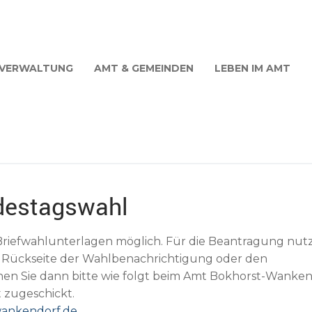
VERWALTUNG
AMT & GEMEINDEN
LEBEN IM AMT
destagswahl
n Briefwahlunterlagen möglich. Für die Beantragung nut
r Rückseite der Wahlbenachrichtigung oder den
hen Sie dann bitte wie folgt beim Amt Bokhorst-Wanke
 zugeschickt.
ankendorf.de