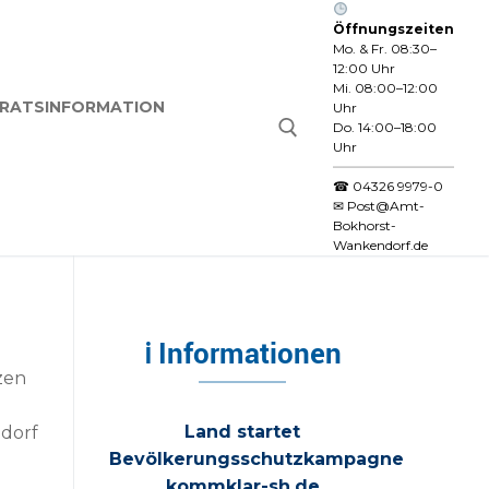
Öffnungszeiten
Mo. & Fr. 08:30–
12:00 Uhr
Mi. 08:00–12:00
RATSINFORMATION
Uhr
Do. 14:00–18:00
Uhr
☎
04326 9979-0
✉
Post@Amt-
Suchen nach:
Bokhorst-
Wankendorf.de
ℹ Informationen
zen
Land startet
ndorf
Bevölkerungsschutzkampagne
kommklar-sh.de