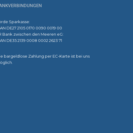
ANKVERBINDUNGEN
örde Sparkasse:
BAN DE27 2105 0170 0090 0019 00
R Bank zwischen den Meeren eG:
BAN DE35 2139 0008 0002 2623 71
e bargeldlose Zahlung per EC-Karte ist bei uns
öglich.