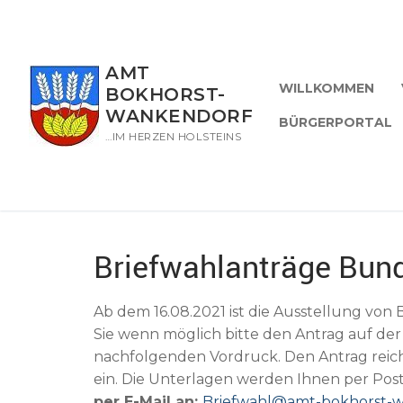
Zum
Inhalt
springen
AMT
WILLKOMMEN
BOKHORST-
WANKENDORF
BÜRGERPORTAL
…IM HERZEN HOLSTEINS
Briefwahlanträge Bun
Ab dem 16.08.2021 ist die Ausstellung vo
Sie wenn möglich bitte den Antrag auf de
nachfolgenden Vordruck. Den Antrag reic
ein. Die Unterlagen werden Ihnen per Post
per E-Mail an:
Briefwahl@amt-bokhorst-w