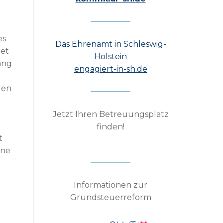
es
Das Ehrenamt in Schleswig-
tet
Holstein
ang
engagiert-in-sh.de
gen
n
Jetzt Ihren Betreuungsplatz
finden!
t
hne
Informationen zur
Grundsteuerreform