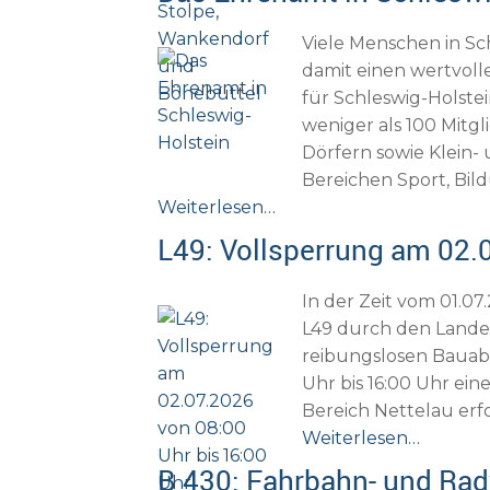
Viele Menschen in Sc
damit einen wertvoll
für Schleswig-Holstei
weniger als 100 Mitg
Dörfern sowie Klein- 
Bereichen Sport, Bil
Weiterlesen…
L49: Vollsperrung am 02.
In der Zeit vom 01.0
L49 durch den Lande
reibungslosen Bauabla
Uhr bis 16:00 Uhr ein
Bereich Nettelau erf
Weiterlesen…
B 430: Fahrbahn- und R