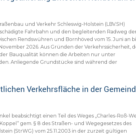
raßenbau und Verkehr Schleswig-Holstein (LBV.SH)
beschädigte Fahrbahn und den begleitenden Radweg de
ischen Rendswühren und Bornhöved vom 15. Juni an bi
e November 2026. Aus Gründen der Verkehrssicherheit, d
der Bauqualität können die Arbeiten nur unter
nden. Anliegende Grundstücke sind während der
ntlichen Verkehrsfläche in der Gemein
kel beabsichtigt einen Teil des Weges „Charles-Roß-W
 Koppel“ gem. § 8 des Straßen- und Wegegesetzes des
stein (StrWG) vom 25.11.2003 in der zurzeit gültigen