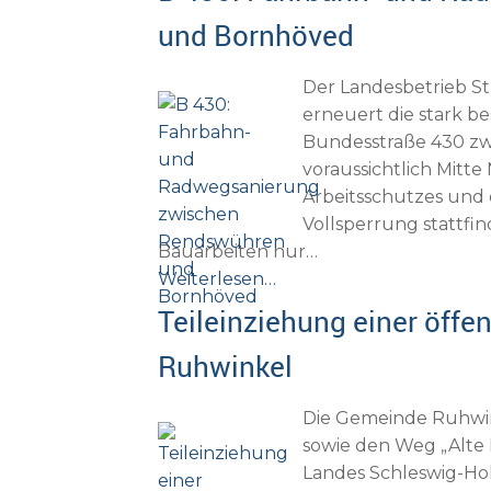
und Bornhöved
Der Landesbetrieb St
erneuert die stark 
Bundesstraße 430 zw
voraussichtlich Mitt
Arbeitsschutzes und 
Vollsperrung stattfi
Bauarbeiten nur…
Weiterlesen…
Teileinziehung einer öffe
Ruhwinkel
Die Gemeinde Ruhwin
sowie den Weg „Alte
Landes Schleswig-Hol