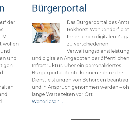
n
Bürgerportal
auf der
Das Bürgerportal des Amt
es
Bokhorst-Wankendorf bie
 Mit
Ihnen einen digitalen Zug
t wollen
zu verschiedenen
t und
Verwaltungsdienstleistun
ren und
und digitalen Angeboten der öffentliche
htigen
Infrastruktur. Über ein personalisiertes
nd
Bürgerportal-Konto können zahlreiche
Dienstleistungen von Behörden beantrag
alten.
und in Anspruch genommen werden – o
and
lange Wartezeiten vor Ort.
d
Weiterlesen…