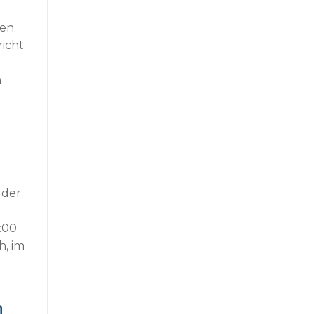
ten
richt
n
 der
:00
h, im
n