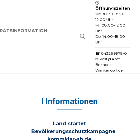
🕒
Öffnungszeiten
Mo. & Fr. 08:30–
12:00 Uhr
Mi. 08:00–12:00
RATSINFORMATION
Uhr
Do. 14:00–18:00
Uhr
☎
04326 9979-0
✉
Post@Amt-
Suchen nach:
Bokhorst-
Wankendorf.de
ℹ Informationen
Land startet
Bevölkerungsschutzkampagne
kommklar-sh.de