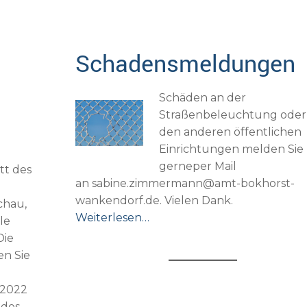
Schadensmeldungen
Schäden an der
Straßenbeleuchtung oder
den anderen öffentlichen
Einrichtungen melden Sie
gerneper Mail
t des
an sabine.zimmermann@amt-bokhorst-
wankendorf.de. Vielen Dank.
chau,
Weiterlesen…
le
Die
en Sie
 2022
 des