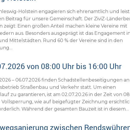
hleswig-Holstein engagieren sich ehrenamtlich und leis
en Beitrag für unsere Gemeinschaft. Der ZiviZ-Länderbe
n zeigt: Einen großen Anteil machen kleine Vereine mit
liedern aus. Besonders ausgeprägt ist das Engagement i
und Mittelstädten. Rund 60 % der Vereine sind in den
dung…
07.2026 von 08:00 Uhr bis 16:00 Uhr
7.2026 – 06.07.2026 finden Schadstellenbeseitigungen an
sbetrieb Straßenbau und Verkehr statt. Um einen
uf zu garantieren, ist am 02.07.20.26 in der Zeit von 08
e Vollsperrung, wie auf beigefügter Zeichnung ersichtlic
orderlich. Während der gesamten Bauzeit ist in diesem…
adwegsanierung zwischen Rendswühre