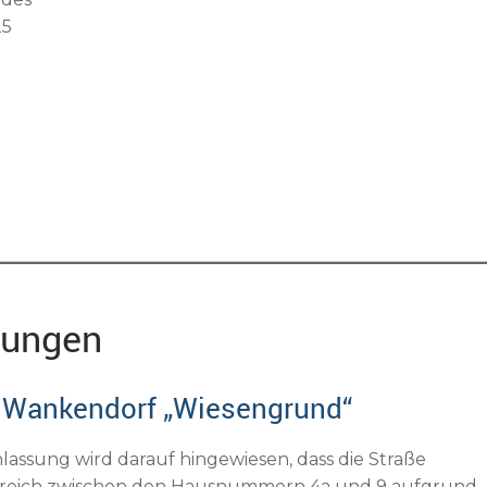
25
hungen
 Wankendorf „Wiesengrund“
assung wird darauf hingewiesen, dass die Straße
ereich zwischen den Hausnummern 4a und 9 aufgrund