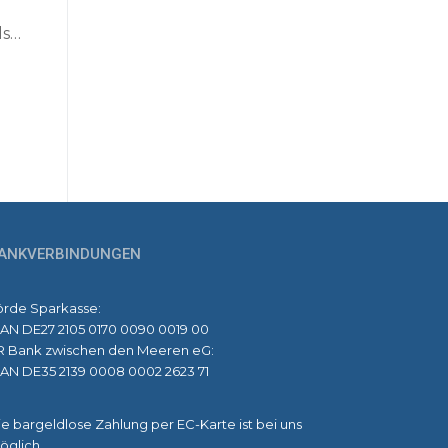
ls…
ANKVERBINDUNGEN
örde Sparkasse:
BAN DE27 2105 0170 0090 0019 00
R Bank zwischen den Meeren eG:
BAN DE35 2139 0008 0002 2623 71
e bargeldlose Zahlung per EC-Karte ist bei uns
öglich.