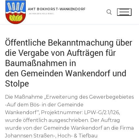
Zum
AMT BOKHORST-WANKENDORF
Inhalt
…IM HERZEN HOLSTEINS
springen
Suchen nach:
Öffentliche Bekanntmachung über
die Vergabe von Aufträgen für
Baumaßnahmen in
den Gemeinden Wankendorf und
Stolpe
Die Maßnahme „Erweiterung des Gewerbegebietes
-Auf dem Bös- in der Gemeinde
Wankendorf“, Projektnummer: LPW-G/2.1/126,
wurde öffentlich ausgeschrieben. Der Auftrag
wurde von der Gemeinde Wankendorf an die Firma
Johannsen Straßen-, Hoch- & Tiefbau