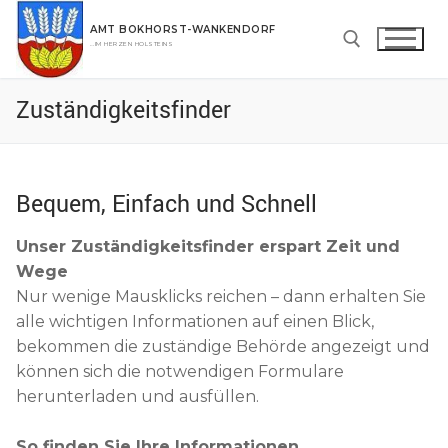
Zum
AMT BOKHORST-WANKENDORF
Inhalt
…IM HERZEN HOLSTEINS
springen
Zuständigkeitsfinder
Suchen nach:
Bequem, Einfach und Schnell
Unser Zuständigkeitsfinder erspart Zeit und
Wege
Nur wenige Mausklicks reichen – dann erhalten Sie
alle wichtigen Informationen auf einen Blick,
bekommen die zuständige Behörde angezeigt und
können sich die notwendigen Formulare
herunterladen und ausfüllen.
So finden Sie Ihre Informationen