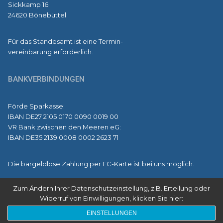
Sickkamp 16
24620 Bönebüttel
Für das Standesamt ist eine Termin-
vereinbarung erforderlich.
BANKVERBINDUNGEN
Förde Sparkasse:
IBAN DE27 2105 0170 0090 0019 00
VR Bank zwischen den Meeren eG:
IBAN DE35 2139 0008 0002 2623 71
Die bargeldlose Zahlung per EC-Karte ist bei uns möglich.
Zum Ändern Ihrer Datenschutzeinstellung, z.B. Erteilung oder
Widerruf von Einwilligungen, klicken Sie hier:
Copyright © 2026 Amt Bokhorst-Wankendorf
EINSTELLUNGEN