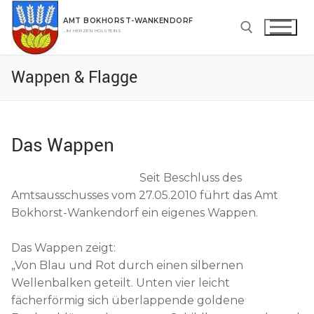
Zum
AMT BOKHORST-WANKENDORF
Inhalt
…IM HERZEN HOLSTEINS
springen
Wappen & Flagge
Suchen nach:
Das Wappen
Seit Beschluss des
Amtsausschusses vom 27.05.2010 führt das Amt
Bokhorst-Wankendorf ein eigenes Wappen.
Das Wappen zeigt:
„Von Blau und Rot durch einen silbernen
Wellenbalken geteilt. Unten vier leicht
fächerförmig sich überlappende goldene