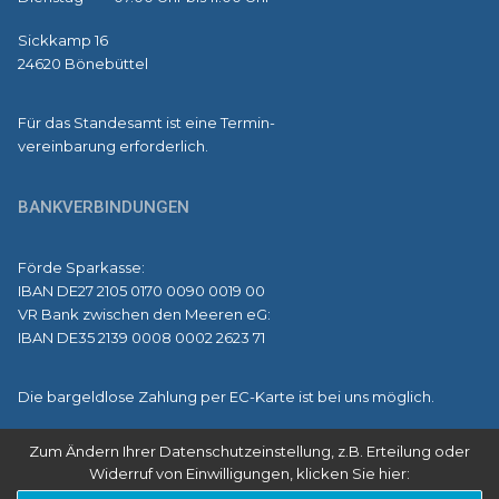
Sickkamp 16
24620 Bönebüttel
Für das Standesamt ist eine Termin-
vereinbarung erforderlich.
BANKVERBINDUNGEN
Förde Sparkasse:
IBAN DE27 2105 0170 0090 0019 00
VR Bank zwischen den Meeren eG:
IBAN DE35 2139 0008 0002 2623 71
Die bargeldlose Zahlung per EC-Karte ist bei uns möglich.
Zum Ändern Ihrer Datenschutzeinstellung, z.B. Erteilung oder
Widerruf von Einwilligungen, klicken Sie hier:
Copyright © 2026 Amt Bokhorst-Wankendorf