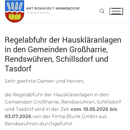
Zum
AMT BOKHORST-WANKENDORF
Inhalt
…IM HERZEN HOLSTEINS
springen
Suchen nach:
Regelabfuhr der Hauskläranlagen
in den Gemeinden Großharrie,
Rendswühren, Schillsdorf und
Tasdorf
Sehr geehrte Damen und Herren,
die Regelabfuhr der Hauskläranlagen in den
Gemeinden Großharrie, Rendswühren, Schillsdorf
und Tasdorf wird in der Zeit
vom 18.05.2026 bis
03.07.2026
von der Firma Blunk GmbH aus
Rendswühren durchgeführt.