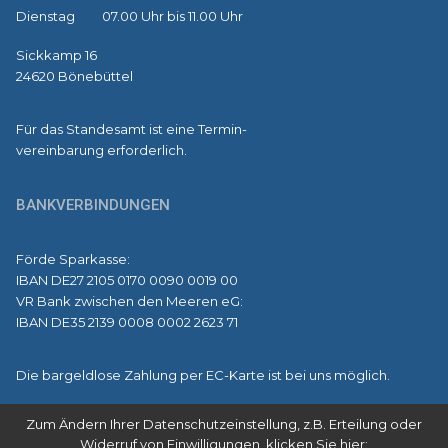
Dienstag 07.00 Uhr bis 11.00 Uhr
Sickkamp 16
24620 Bönebüttel
Für das Standesamt ist eine Termin-
vereinbarung erforderlich.
BANKVERBINDUNGEN
Förde Sparkasse:
IBAN DE27 2105 0170 0090 0019 00
VR Bank zwischen den Meeren eG:
IBAN DE35 2139 0008 0002 2623 71
Die bargeldlose Zahlung per EC-Karte ist bei uns möglich.
Zum Ändern Ihrer Datenschutzeinstellung, z.B. Erteilung oder
Widerruf von Einwilligungen, klicken Sie hier: