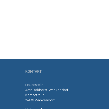
KONTAKT
Hauptstelle:
Amt Bokhorst-Wankendorf
Kampstraße 1
24601 Wankendorf