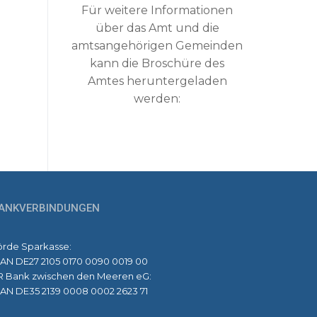
Für weitere Informationen
über das Amt und die
amtsangehörigen Gemeinden
kann die Broschüre des
Amtes heruntergeladen
werden:
ANKVERBINDUNGEN
örde Sparkasse:
BAN DE27 2105 0170 0090 0019 00
R Bank zwischen den Meeren eG:
BAN DE35 2139 0008 0002 2623 71