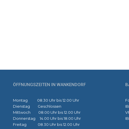
ÖFFNUNGSZEITEN IN WANKENDORF
B
Montag 08.30 Uhr bis 12.00 Uhr
F
Dienstag Geschlossen
I
Mittwoch 08.00 Uhr bis 12.00 Uhr
V
Donnerstag 14.00 Uhr bis 18.00 Uhr
I
Freitag 08.30 Uhr bis 12.00 Uhr