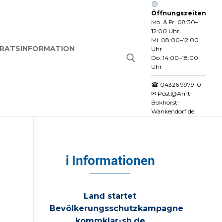
Öffnungszeiten
Mo. & Fr. 08:30–
12:00 Uhr
Mi. 08:00–12:00
RATSINFORMATION
Uhr
Do. 14:00–18:00
Uhr
☎
04326 9979-0
✉
Post@Amt-
Suchen nach:
Bokhorst-
Wankendorf.de
ℹ Informationen
Land startet
Bevölkerungsschutzkampagne
kommklar-sh.de