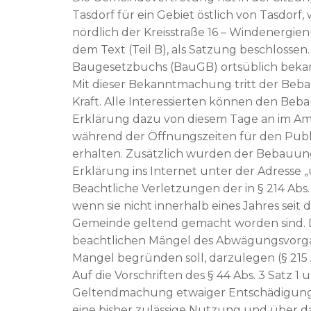
Tasdorf für ein Gebiet östlich von Tasdorf,
nördlich der Kreisstraße 16 – Windenergie
dem Text (Teil B), als Satzung beschlossen.
Baugesetzbuchs (BauGB) ortsüblich beka
Mit dieser Bekanntmachung tritt der Beba
Kraft. Alle Interessierten können den B
Erklärung dazu von diesem Tage an im Am
während der Öffnungszeiten für den Publ
erhalten. Zusätzlich wurden der Bebauu
Erklärung ins Internet unter der Adresse
Beachtliche Verletzungen der in § 214 Ab
wenn sie nicht innerhalb eines Jahres sei
Gemeinde geltend gemacht worden sind. Das
beachtlichen Mängel des Abwägungsvorgang
Mangel begründen soll, darzulegen (§ 215 
Auf die Vorschriften des § 44 Abs. 3 Satz 1
Geltendmachung etwaiger Entschädigungs
eine bisher zulässige Nutzung und über 