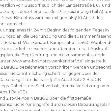
 westlich von Busdorf, südlich der Landesstraße L 67 und
nutzung –, bestehend aus der Planzeichnung (Teil A) un
 Dieser Beschluss wird hiermit gemäß § 10 Abs. 3 des
nnt gemacht.
uungsplanes Nr. 24 mit Beginn des folgenden Tages in
ebauungsplan, die Begründung und die zusammenfassen
t Bokhorst-Wankendorf, Kampstraße 1, 24601 Wankendo
ikumsverkehr einsehen und über den Inhalt Auskunft
ngsplan, die Begründung und die zusammenfassende
 „unter www.amt-bokhorst-wankendorf.de“ eingestellt.
s. 2 BauGB bezeichneten Vorschriften werden unbeachtl
t dieser Bekanntmachung schriftlich gegenüber der
selbe gilt für die nach § 214 Abs. 3 Satz 2 BauGB
s. Dabei ist der Sachverhalt, der die Verletzung oder
Abs. 1 BauGB).
 und 2 sowie Abs. 4 BauGB über die fristgemäße
ansprüche für Eingriffe durch diesen Bebauungsplan 
das Erlöschen von Entschädigungsansprüchen wird