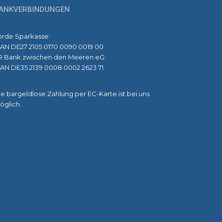
ANKVERBINDUNGEN
örde Sparkasse:
BAN DE27 2105 0170 0090 0019 00
R Bank zwischen den Meeren eG:
BAN DE35 2139 0008 0002 2623 71
e bargeldlose Zahlung per EC-Karte ist bei uns
öglich.