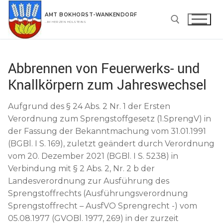
Zum
AMT BOKHORST-WANKENDORF
Inhalt
…IM HERZEN HOLSTEINS
springen
Suchen nach:
Abbrennen von Feuerwerks- und
Knallkörpern zum Jahreswechsel
Aufgrund des § 24 Abs. 2 Nr. 1 der Ersten
Verordnung zum Sprengstoffgesetz (1.SprengV) in
der Fassung der Bekanntmachung vom 31.01.1991
(BGBl. I S. 169), zuletzt geändert durch Verordnung
vom 20. Dezember 2021 (BGBl. I S. 5238) in
Verbindung mit § 2 Abs. 2, Nr. 2 b der
Landesverordnung zur Ausführung des
Sprengstoffrechts (Ausführungsverordnung
Sprengstoffrecht – AusfVO Sprengrecht -) vom
05.08.1977 (GVOBl. 1977, 269) in der zurzeit