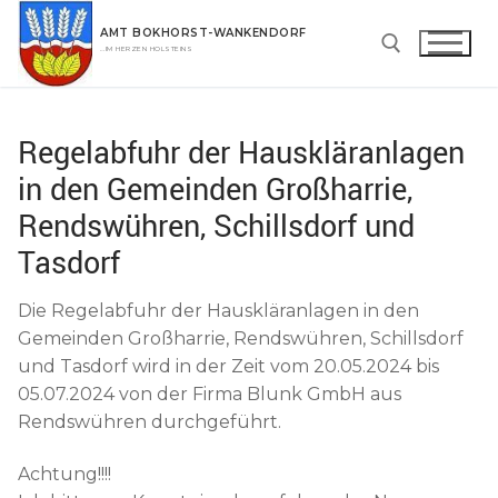
Zum
AMT BOKHORST-WANKENDORF
Inhalt
…IM HERZEN HOLSTEINS
springen
Suchen nach:
Regelabfuhr der Hauskläranlagen
in den Gemeinden Großharrie,
Rendswühren, Schillsdorf und
Tasdorf
Die Regelabfuhr der Hauskläranlagen in den
Gemeinden Großharrie, Rendswühren, Schillsdorf
und Tasdorf wird in der Zeit vom 20.05.2024 bis
05.07.2024 von der Firma Blunk GmbH aus
Rendswühren durchgeführt.
Achtung!!!!