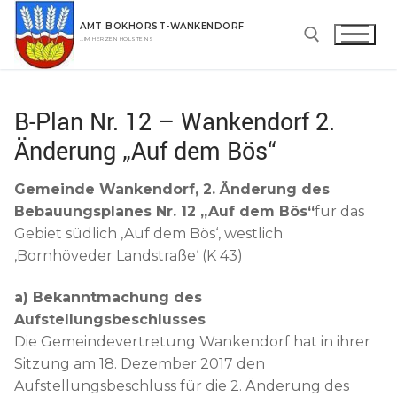
Zum
AMT BOKHORST-WANKENDORF
Inhalt
…IM HERZEN HOLSTEINS
springen
Suchen nach:
B-Plan Nr. 12 – Wankendorf 2.
Änderung „Auf dem Bös“
Gemeinde Wankendorf, 2. Änderung des
Bebauungsplanes Nr. 12 „Auf dem Bös“
für das
Gebiet südlich ‚Auf dem Bös‘, westlich
‚Bornhöveder Landstraße‘ (K 43)
a) Bekanntmachung des
Aufstellungsbeschlusses
Die Gemeindevertretung Wankendorf hat in ihrer
Sitzung am 18. Dezember 2017 den
Aufstellungsbeschluss für die 2. Änderung des